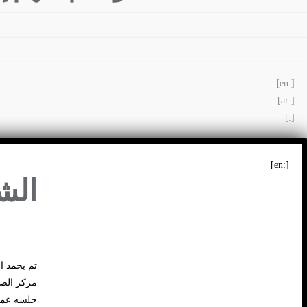
[:en]
[:ar]
[:]
[:en]
الش
تم بحمد ا
مركز الصح
جلسه عمل 