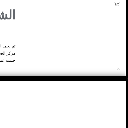
[:ar]
الش
تم بحمد ا
مركز الصح
جلسه عمل 
[:]